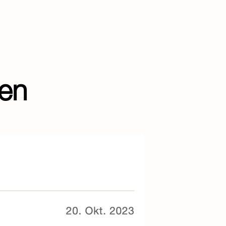
cht trinkbar
k
 vol.
eratur: 6-10 °C
en
ite