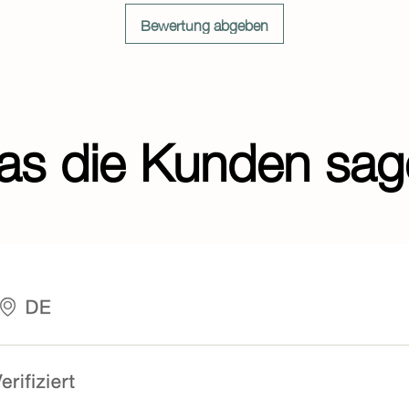
Charakter: trocken, lei
Bewertung abgeben
Ausbau: Edelstahltan
Alkoholgehalt: 13,5 %
Säuregehalt: 6,2 g/l
Restzucker: 3,5 g/l
Empfohlene Trinktemp
as die Kunden sag
Allergene: enthält Sulf