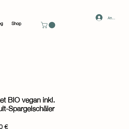
Anmelden
eg
Shop
et BIO vegan inkl.
ult-Spargelschäler
ardpreis
Sale-
0 €