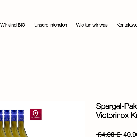
Wir sind BIO
Unsere Intension
Wie tun wir was
Kontaktw
Spargel-Pak
Victorinox K
Stand
 54,90 € 
49,9