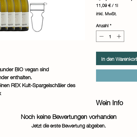
11,09 €
/
1l
11,09 €
inkl. MwSt.
pro
1
Anzahl
*
Liter
In den Warenkor
gunder BIO vegan sind
der enthalten.
nen REX Kult-Spargelschäler des
x
Wein Info
Noch keine Bewertungen vorhanden
Wein: Weißwein (BIO,
Rebsorte: Weißer Bur
Jetzt die erste Bewertung abgeben.
Essen: Spargel und C
frische Salate, Fisch, 