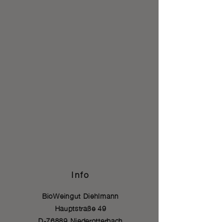
Info
BioWeingut Diehlmann
Hauptstraße 49
D-76889 Niederotterbach