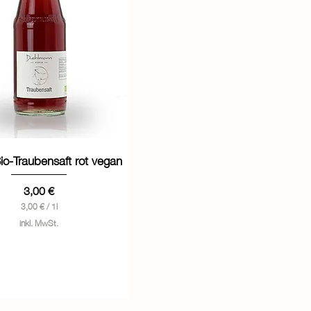
Schnellansicht
Bio-Traubensaft rot vegan
Preis
3,00 €
3,00 €
/
1l
3
inkl. MwSt.
,
0
0
€
p
r
o