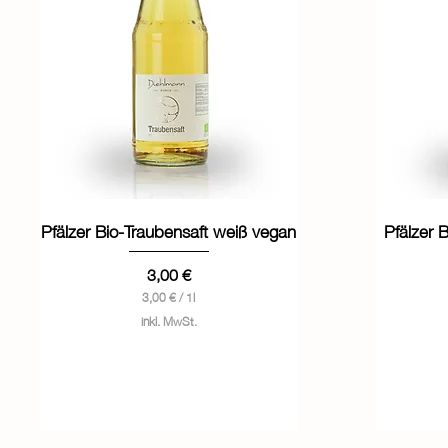
Schnellansicht
Pfälzer Bio-Traubensaft weiß vegan
Pfälzer 
Preis
3,00 €
3,00 €
/
1l
3
inkl. MwSt.
,
0
0
€
p
r
o